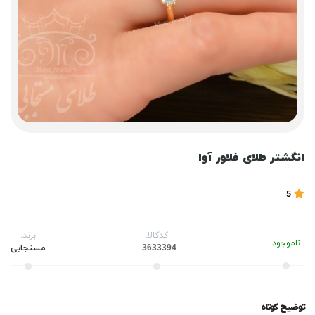
انگشتر طلای فلاور آوا
5
کدکالا:
برند:
ناموجود
مستجابی
توضیح کوتاه