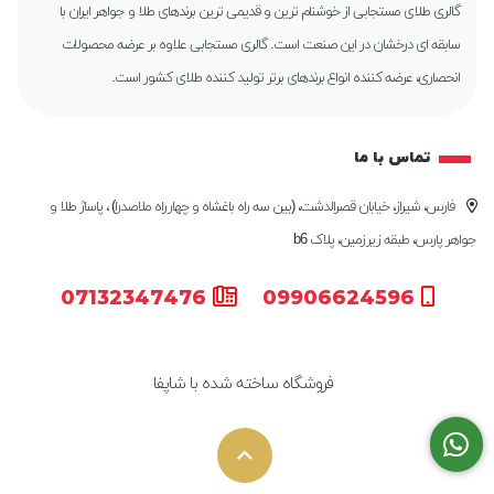
گالری طلای مستجابی از خوشنام ترین و قدیمی ترین برندهای طلا و جواهر ایران با
سابقه ای درخشان در این صنعت است. گالری مستجابی علاوه بر عرضه محصولات
انحصاری، عرضه کننده انواع برندهای برتر تولید کننده طلای کشور است.
تماس با ما
فارس، شیراز، خیابان قصرالدشت، (بین سه راه باغشاه و چهارراه ملاصدرا) ، پاساژ طلا و
جواهر پارس، طبقه زیرزمین، پلاک b6
07132347476
09906624596
فروشگاه ساخته شده با شاپفا