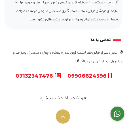
گالری طلای مستجابی از خوشنام ترین و قدیمی ترین برندهای طلا و جواهر ایران با
سابقه ای درخشان در این صنعت است. گالری مستجابی علاوه بر عرضه محصولات
انحصاری، عرضه کننده انواع برندهای برتر تولید کننده طلای کشور است.
تماس با ما
فارس، شیراز، خیابان قصرالدشت، (بین سه راه باغشاه و چهارراه ملاصدرا) ، پاساژ طلا و
جواهر پارس، طبقه زیرزمین، پلاک b6
07132347476
09906624596
فروشگاه ساخته شده با شاپفا