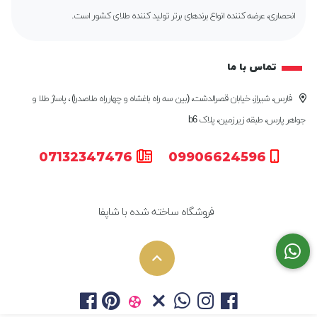
انحصاری، عرضه کننده انواع برندهای برتر تولید کننده طلای کشور است.
تماس با ما
فارس، شیراز، خیابان قصرالدشت، (بین سه راه باغشاه و چهارراه ملاصدرا) ، پاساژ طلا و
جواهر پارس، طبقه زیرزمین، پلاک b6
07132347476
09906624596
فروشگاه ساخته شده با شاپفا