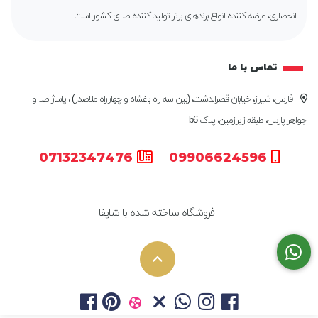
انحصاری، عرضه کننده انواع برندهای برتر تولید کننده طلای کشور است.
تماس با ما
فارس، شیراز، خیابان قصرالدشت، (بین سه راه باغشاه و چهارراه ملاصدرا) ، پاساژ طلا و
جواهر پارس، طبقه زیرزمین، پلاک b6
07132347476
09906624596
فروشگاه ساخته شده با شاپفا