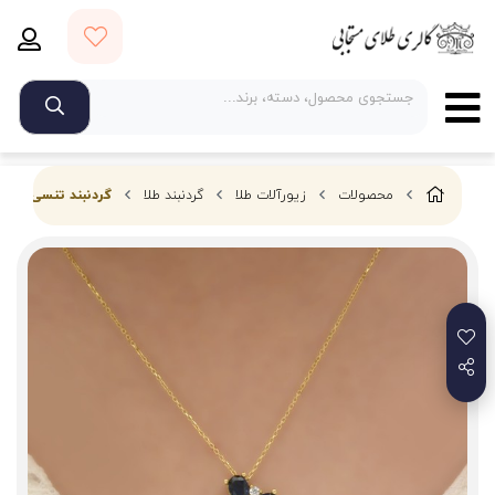
محصولات
زیورآلات طلا
گردنبند طلا
گردنبند تنسی مروار