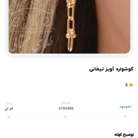
گوشواره آویز تیفانی
5
کدکالا:
برند:
ناموجود
ام ان
توضیح کوتاه