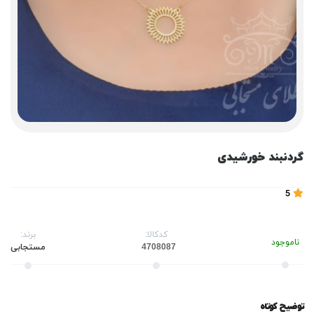
گردنبند خورشیدی
5
کدکالا:
برند:
ناموجود
مستجابی
توضیح کوتاه