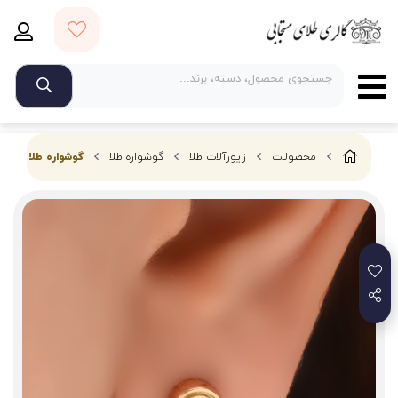
محصولات
زیورآلات طلا
گوشواره طلا
گوشواره طلا 18 عیار زنانه طلای مستجابی مدل گلگوش گرد کد 04