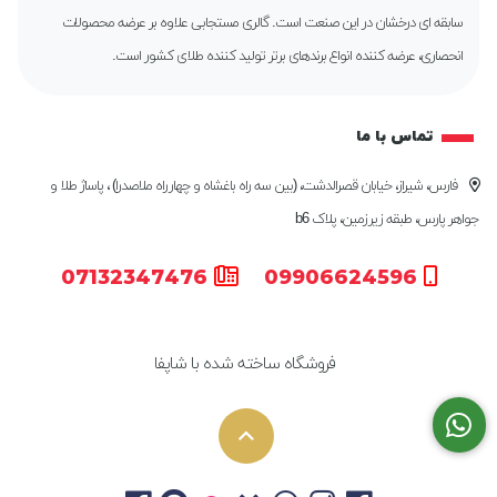
سابقه ای درخشان در این صنعت است. گالری مستجابی علاوه بر عرضه محصولات
انحصاری، عرضه کننده انواع برندهای برتر تولید کننده طلای کشور است.
تماس با ما
فارس، شیراز، خیابان قصرالدشت، (بین سه راه باغشاه و چهارراه ملاصدرا) ، پاساژ طلا و
جواهر پارس، طبقه زیرزمین، پلاک b6
07132347476
09906624596
فروشگاه ساخته شده با شاپفا