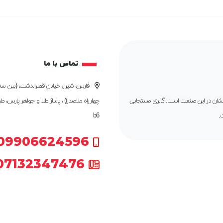
تماس با ما
فارس، شیراز، خیابان قصرالدشت، (بین سه 
درخشان در این صنعت است. گالری مستجابی
چهارراه ملاصدرا) ، پاساژ طلا و جواهر پارس، ط
.
b6
09906624596
07132347476