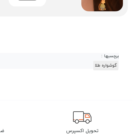
برچسبها :
گوشواره طلا
تحویل اکسپرس
ضم