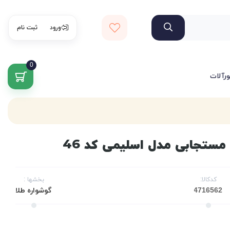
ورود
ثبت نام
0
ورآلات
کدکالا:
بخشها :
گوشواره طلا