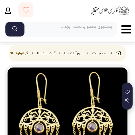
محصولات
زیورآلات طلا
گوشواره طلا
گوشواره طلا 18 عیار زنانه مدل 670140