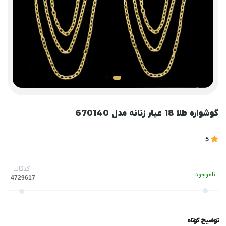
گوشواره طلا 18 عیار زنانه مدل 670140
5
کدکالا:
ناموجود
توضیح کوتاه