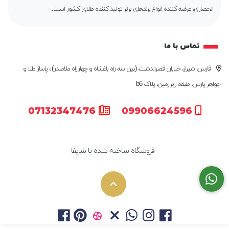
انحصاری، عرضه کننده انواع برندهای برتر تولید کننده طلای کشور است.
تماس با ما
فارس، شیراز، خیابان قصرالدشت، (بین سه راه باغشاه و چهارراه ملاصدرا) ، پاساژ طلا و
جواهر پارس، طبقه زیرزمین، پلاک b6
07132347476
09906624596
فروشگاه ساخته شده با شاپفا