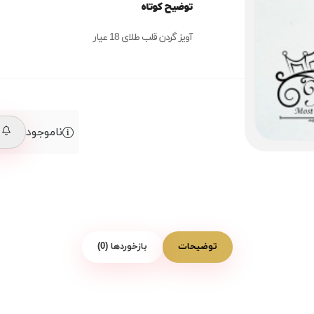
توضیح کوتاه
آویز گردن قلب طلای 18 عیار
ناموجود
م
توضیحات
بازخوردها (0)