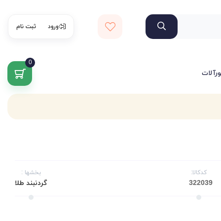
ورود
ثبت نام
0
ورآلات
کدکالا:
بخشها :
گردنبند طلا