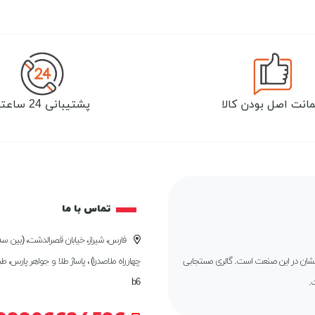
انت اصل بودن کالا
پشتیبانی 24 ساعته
تماس با ما
فارس، شیراز، خیابان قصرالدشت، (بین سه 
درخشان در این صنعت است. گالری مستجابی
چهارراه ملاصدرا) ، پاساژ طلا و جواهر پارس، ط
.
b6