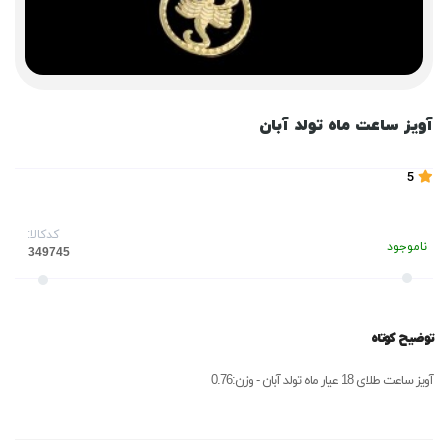
آویز ساعت ماه تولد آبان
5
کدکالا:
ناموجود
توضیح کوتاه
آویز ساعت طلای 18 عیار ماه تولد آبان - وزن:0.76