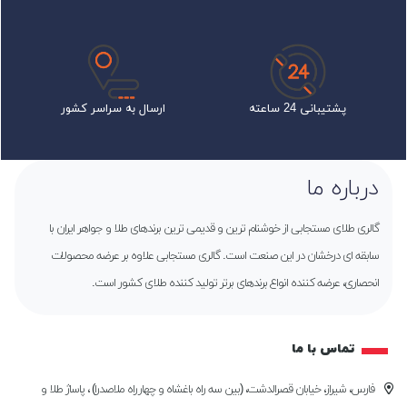
پشتیبانی 24 ساعته
ارسال به سراسر کشور
درباره ما
گالری طلای مستجابی از خوشنام ترین و قدیمی ترین برندهای طلا و جواهر ایران با
سابقه ای درخشان در این صنعت است. گالری مستجابی علاوه بر عرضه محصولات
انحصاری، عرضه کننده انواع برندهای برتر تولید کننده طلای کشور است.
تماس با ما
فارس، شیراز، خیابان قصرالدشت، (بین سه راه باغشاه و چهارراه ملاصدرا) ، پاساژ طلا و