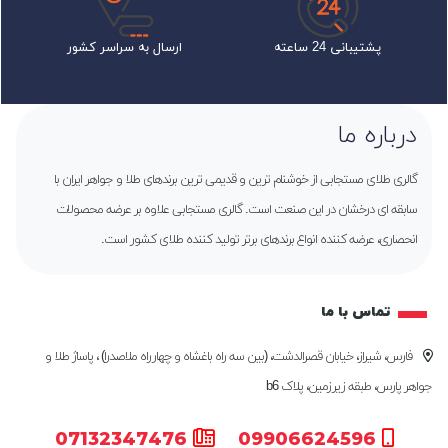
پشتیبانی 24 ساعته
ارسال به سراسر کشور
درباره ما
گالری طلای مستجابی از خوشنام ترین و قدیمی ترین برندهای طلا و جواهر ایران با
سابقه ای درخشان در این صنعت است. گالری مستجابی علاوه بر عرضه محصولات
انحصاری، عرضه کننده انواع برندهای برتر تولید کننده طلای کشور است.
تماس با ما
فارس، شیراز، خیابان قصرالدشت، (بین سه راه باغشاه و چهارراه ملاصدرا) ، پاساژ طلا و
جواهر پارس، طبقه زیرزمین، پلاک b6
07132347476
09906624596