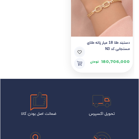
دستبند طلا 18 عیار زنانه طلای
مستجابی کد N3
180,706,000
تومان
تحویل اکسپرس
ضمانت اصل بودن کالا