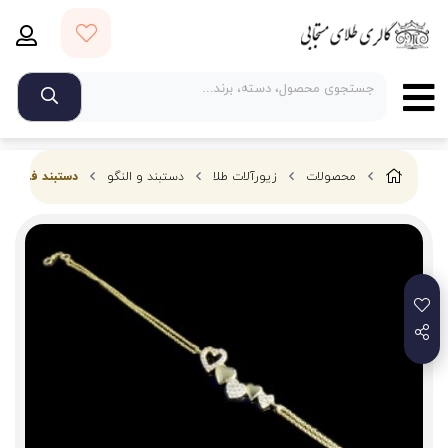
محصولات
زیورآلات طلا
دستبند و النگو
دستبند فانتزی طلا