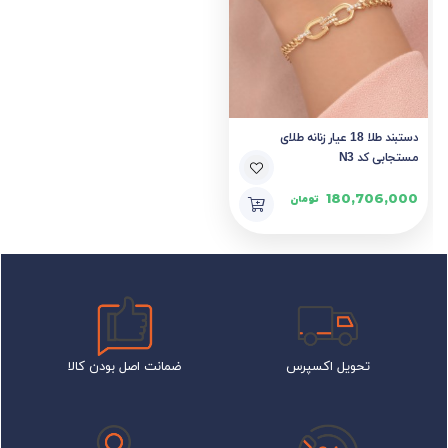
دستبند طلا 18 عیار زنانه طلای
مستجابی کد N3
180,706,000
تومان
تحویل اکسپرس
ضمانت اصل بودن کالا