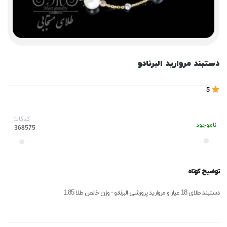
دستبند مروارید البرنادو
5
کدکالا:
ناموجود
توضیح کوتاه
دستبند طلای 18 عیار و مروارید پرورشی البرنادو - وزن خالص طلا 1.85