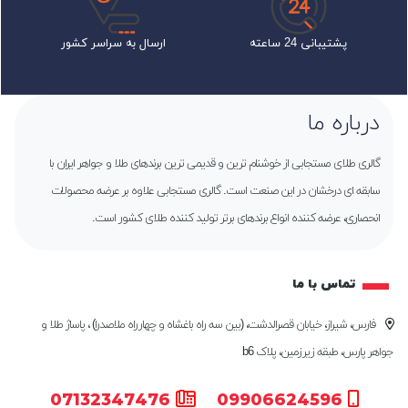
پشتیبانی 24 ساعته
ارسال به سراسر کشور
درباره ما
گالری طلای مستجابی از خوشنام ترین و قدیمی ترین برندهای طلا و جواهر ایران با
سابقه ای درخشان در این صنعت است. گالری مستجابی علاوه بر عرضه محصولات
انحصاری، عرضه کننده انواع برندهای برتر تولید کننده طلای کشور است.
تماس با ما
فارس، شیراز، خیابان قصرالدشت، (بین سه راه باغشاه و چهارراه ملاصدرا) ، پاساژ طلا و
جواهر پارس، طبقه زیرزمین، پلاک b6
07132347476
09906624596