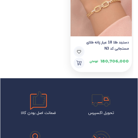
دستبند طلا 18 عیار زنانه طلای
مستجابی کد N3
180,706,000
تومان
تحویل اکسپرس
ضمانت اصل بودن کالا