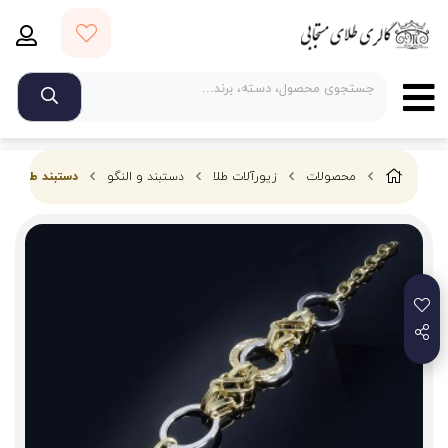
محصولات
زیورآلات طلا
دستبند و النگو
دستبند طلا