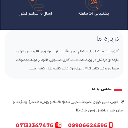
پشتیبانی 24 ساعته
ارسال به سراسر کشور
درباره ما
گالری طلای مستجابی از خوشنام ترین و قدیمی ترین برندهای طلا و جواهر ایران با
سابقه ای درخشان در این صنعت است. گالری مستجابی علاوه بر عرضه محصولات
انحصاری، عرضه کننده انواع برندهای برتر تولید کننده طلای کشور است.
تماس با ما
فارس، شیراز، خیابان قصرالدشت، (بین سه راه باغشاه و چهارراه ملاصدرا) ، پاساژ طلا و
جواهر پارس، طبقه زیرزمین، پلاک b6
07132347476
09906624596