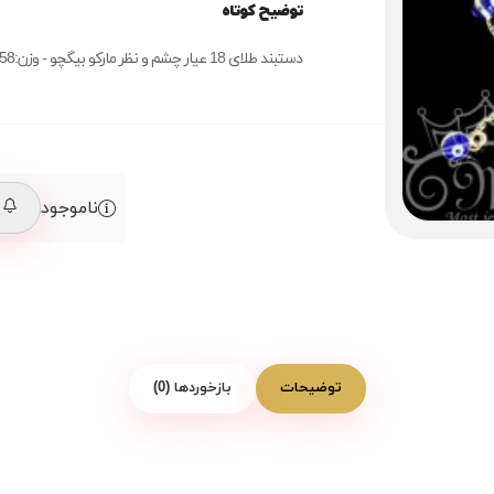
توضیح کوتاه
دستبند طلای 18 عیار چشم و نظر مارکو بیگچو - وزن:2.58
ناموجود
م
توضیحات
بازخوردها (0)