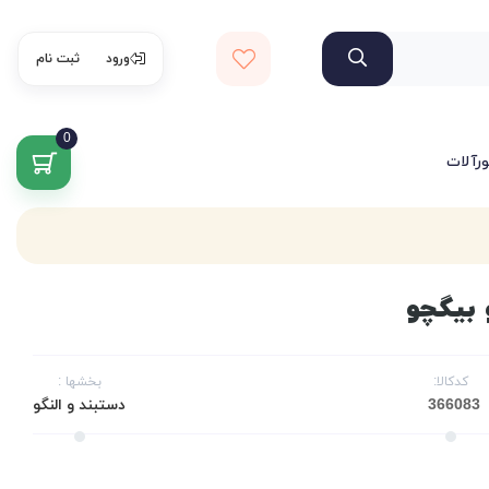
ورود
ثبت نام
0
ورآلات
 بیگچو
کدکالا:
بخشها :
دستبند و النگو