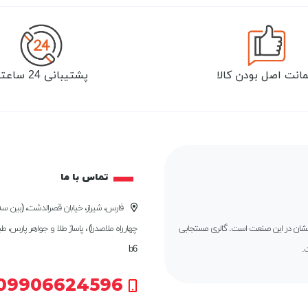
انت اصل بودن کالا
پشتیبانی 24 ساعته
تماس با ما
فارس، شیراز، خیابان قصرالدشت، (بین سه 
درخشان در این صنعت است. گالری مستجابی
چهارراه ملاصدرا) ، پاساژ طلا و جواهر پارس، ط
.
b6
09906624596