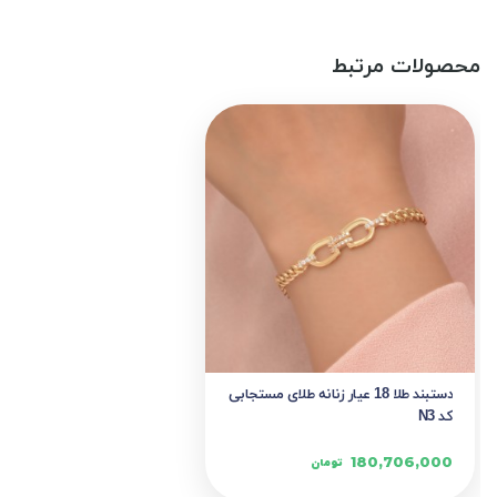
محصولات مرتبط
دستبند طلا 18 عیار زنانه طلای مستجابی
کد N3
180,706,000
تومان