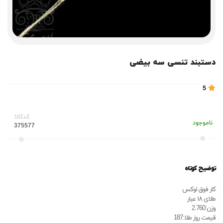
دستبند تنسی سه بیضی
5
کدکالا:
ناموجود
توضیح کوتاه
کار فوق لوکس
طلای ۱۸ عیار
وزن:2.760
قیمت روز طلا:187