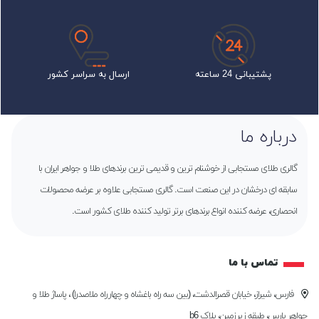
پشتیبانی 24 ساعته
ارسال به سراسر کشور
درباره ما
گالری طلای مستجابی از خوشنام ترین و قدیمی ترین برندهای طلا و جواهر ایران با
سابقه ای درخشان در این صنعت است. گالری مستجابی علاوه بر عرضه محصولات
انحصاری، عرضه کننده انواع برندهای برتر تولید کننده طلای کشور است.
تماس با ما
فارس، شیراز، خیابان قصرالدشت، (بین سه راه باغشاه و چهارراه ملاصدرا) ، پاساژ طلا و
جواهر پارس، طبقه زیرزمین، پلاک b6