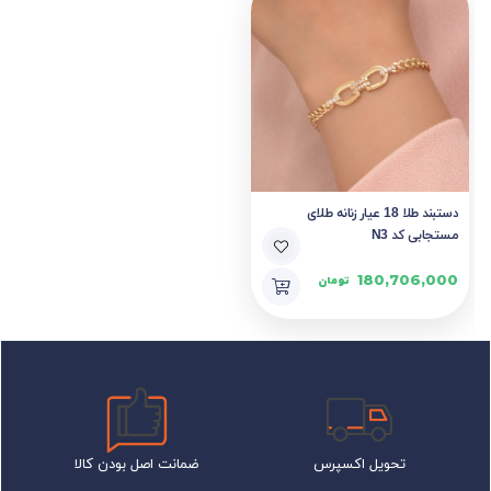
دستبند طلا 18 عیار زنانه طلای
مستجابی کد N3
180,706,000
تومان
تحویل اکسپرس
ضمانت اصل بودن کالا