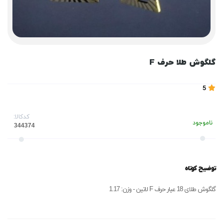
گلگوش طلا حرف F
5
کدکالا:
ناموجود
توضیح کوتاه
گلگوش طلای 18 عیار حرف F لاتین - وزن: 1.17