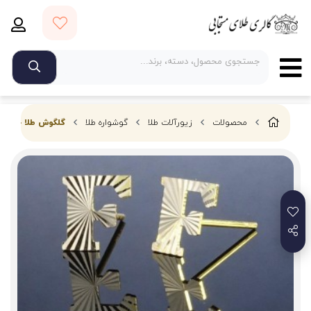
محصولات
زیورآلات طلا
گوشواره طلا
گلگوش طلا حرف F