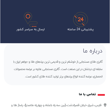
پشتیبانی 24 ساعته
ارسال به سراسر کشور
درباره ما
گالری طلای مستجابی از خوشنام ترین و قدیمی ترین برندهای طلا و جواهر ایران با
سابقه ای درخشان در این صنعت است. گالری مستجابی علاوه بر عرضه محصولات
انحصاری، عرضه کننده انواع برندهای برتر تولید کننده طلای کشور است.
تماس با ما
فارس، شیراز، خیابان قصرالدشت، (بین سه راه باغشاه و چهارراه ملاصدرا) ، پاساژ طلا و