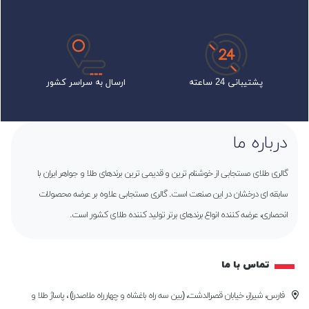
پشتیبانی 24 ساعته
ارسال به سراسر کشور
درباره ما
گالری طلای مستجابی از خوشنام ترین و قدیمی ترین برندهای طلا و جواهر ایران با
سابقه ای درخشان در این صنعت است. گالری مستجابی علاوه بر عرضه محصولات
انحصاری، عرضه کننده انواع برندهای برتر تولید کننده طلای کشور است.
تماس با ما
فارس، شیراز، خیابان قصرالدشت، (بین سه راه باغشاه و چهارراه ملاصدرا) ، پاساژ طلا و