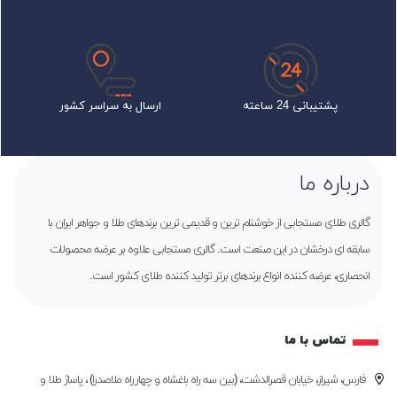
پشتیبانی 24 ساعته
ارسال به سراسر کشور
درباره ما
گالری طلای مستجابی از خوشنام ترین و قدیمی ترین برندهای طلا و جواهر ایران با
سابقه ای درخشان در این صنعت است. گالری مستجابی علاوه بر عرضه محصولات
انحصاری، عرضه کننده انواع برندهای برتر تولید کننده طلای کشور است.
تماس با ما
فارس، شیراز، خیابان قصرالدشت، (بین سه راه باغشاه و چهارراه ملاصدرا) ، پاساژ طلا و