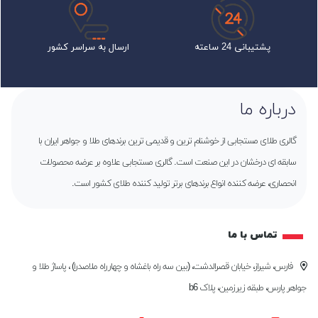
پشتیبانی 24 ساعته
ارسال به سراسر کشور
درباره ما
گالری طلای مستجابی از خوشنام ترین و قدیمی ترین برندهای طلا و جواهر ایران با
سابقه ای درخشان در این صنعت است. گالری مستجابی علاوه بر عرضه محصولات
انحصاری، عرضه کننده انواع برندهای برتر تولید کننده طلای کشور است.
تماس با ما
فارس، شیراز، خیابان قصرالدشت، (بین سه راه باغشاه و چهارراه ملاصدرا) ، پاساژ طلا و
جواهر پارس، طبقه زیرزمین، پلاک b6