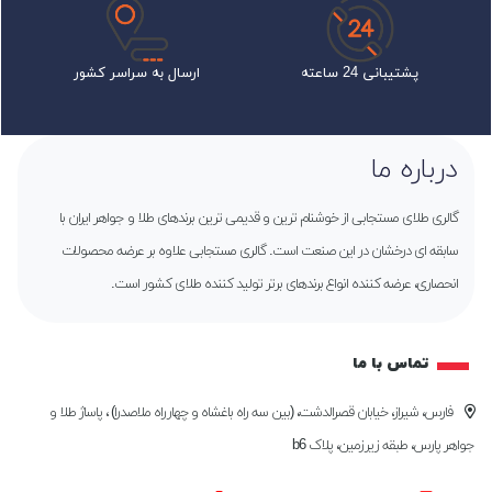
پشتیبانی 24 ساعته
ارسال به سراسر کشور
درباره ما
گالری طلای مستجابی از خوشنام ترین و قدیمی ترین برندهای طلا و جواهر ایران با
سابقه ای درخشان در این صنعت است. گالری مستجابی علاوه بر عرضه محصولات
انحصاری، عرضه کننده انواع برندهای برتر تولید کننده طلای کشور است.
تماس با ما
فارس، شیراز، خیابان قصرالدشت، (بین سه راه باغشاه و چهارراه ملاصدرا) ، پاساژ طلا و
جواهر پارس، طبقه زیرزمین، پلاک b6