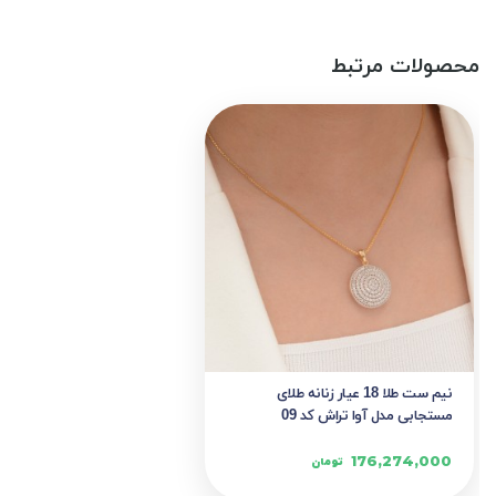
محصولات مرتبط
نیم ست طلا 18 عیار زنانه طلای
مستجابی مدل آوا تراش کد 09
176,274,000
تومان