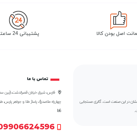
انت اصل بودن کالا
پشتیبانی 24 ساعته
تماس با ما
فارس، شیراز، خیابان قصرالدشت، (بین سه 
درخشان در این صنعت است. گالری مستجابی
چهارراه ملاصدرا) ، پاساژ طلا و جواهر پارس، ط
.
b6
09906624596