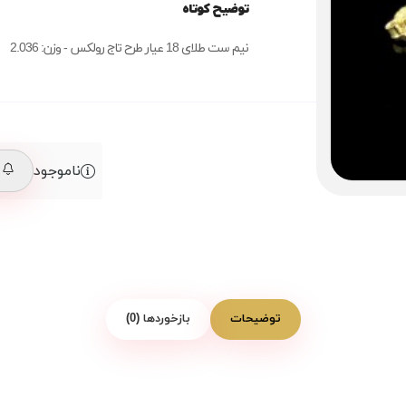
توضیح کوتاه
نیم ست طلای 18 عیار طرح تاج رولکس - وزن: 2.036
ناموجود
م
توضیحات
بازخوردها (0)