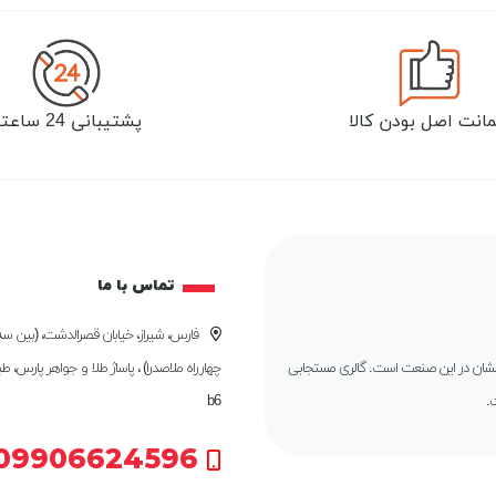
انت اصل بودن کالا
پشتیبانی 24 ساعته
تماس با ما
فارس، شیراز، خیابان قصرالدشت، (بین سه 
درخشان در این صنعت است. گالری مستجابی
چهارراه ملاصدرا) ، پاساژ طلا و جواهر پارس، ط
.
b6
09906624596