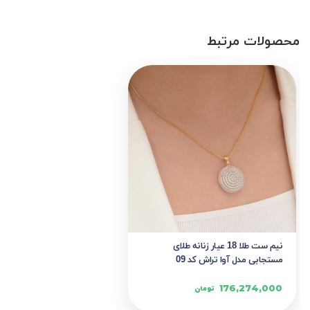
محصولات مرتبط
نیم ست طلا 18 عیار زنانه طلای
مستجابی مدل آوا تراش کد 09
176,274,000
تومان