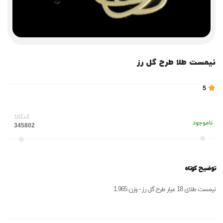
نیمست طلا طرح گل رز
5
کدکالا:
ناموجود
توضیح کوتاه
نیمست طلای 18 عیار طرح گل رز - وزن:1.965