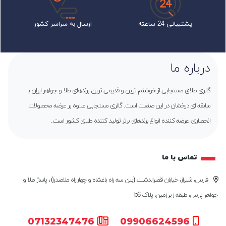
پشتیبانی 24 ساعته
ارسال به سراسر کشور
درباره ما
گالری طلای مستجابی از خوشنام ترین و قدیمی ترین برندهای طلا و جواهر ایران با
سابقه ای درخشان در این صنعت است. گالری مستجابی علاوه بر عرضه محصولات
انحصاری، عرضه کننده انواع برندهای برتر تولید کننده طلای کشور است.
تماس با ما
فارس، شیراز، خیابان قصرالدشت، (بین سه راه باغشاه و چهارراه ملاصدرا) ، پاساژ طلا و
جواهر پارس، طبقه زیرزمین، پلاک b6
07132347476
09906624596