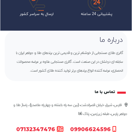
پشتیبانی 24 ساعته
ارسال به سراسر کشور
درباره ما
گالری طلای مستجابی از خوشنام ترین و قدیمی ترین برندهای طلا و جواهر ایران با
سابقه ای درخشان در این صنعت است. گالری مستجابی علاوه بر عرضه محصولات
انحصاری، عرضه کننده انواع برندهای برتر تولید کننده طلای کشور است.
تماس با ما
فارس، شیراز، خیابان قصرالدشت، (بین سه راه باغشاه و چهارراه ملاصدرا) ، پاساژ طلا و
جواهر پارس، طبقه زیرزمین، پلاک b6
07132347476
09906624596