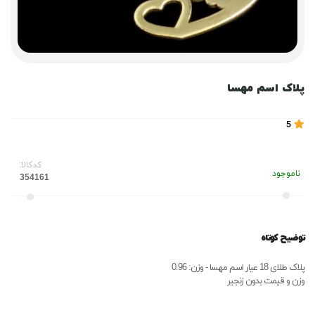
پلاک اسم مهسا
5
کدکالا:
ناموجود
توضیح کوتاه
پلاک طلای 18 عیار اسم مهسا - وزن: 0.96
وزن و قیمت بدون زنجیر