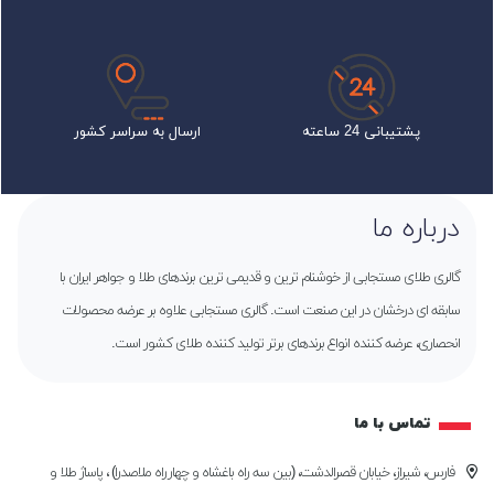
پشتیبانی 24 ساعته
ارسال به سراسر کشور
درباره ما
گالری طلای مستجابی از خوشنام ترین و قدیمی ترین برندهای طلا و جواهر ایران با
سابقه ای درخشان در این صنعت است. گالری مستجابی علاوه بر عرضه محصولات
انحصاری، عرضه کننده انواع برندهای برتر تولید کننده طلای کشور است.
تماس با ما
فارس، شیراز، خیابان قصرالدشت، (بین سه راه باغشاه و چهارراه ملاصدرا) ، پاساژ طلا و