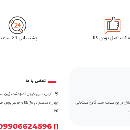
انت اصل بودن کالا
پشتیبانی 24 ساعته
تماس با ما
فارس، شیراز، خیابان قصرالدشت، (بین سه 
درخشان در این صنعت است. گالری مستجابی
چهارراه ملاصدرا) ، پاساژ طلا و جواهر پارس، ط
.
b6
09906624596