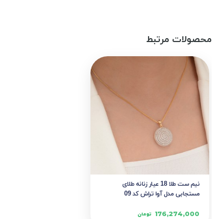
محصولات مرتبط
نیم ست طلا 18 عیار زنانه طلای
مستجابی مدل آوا تراش کد 09
176,274,000
تومان