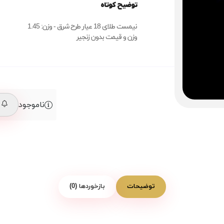
توضیح کوتاه
نیمست طلای 18 عیار طرح شرق - وزن: 1.45
وزن و قیمت بدون زنجیر
ناموجود
م
توضیحات
بازخوردها (0)