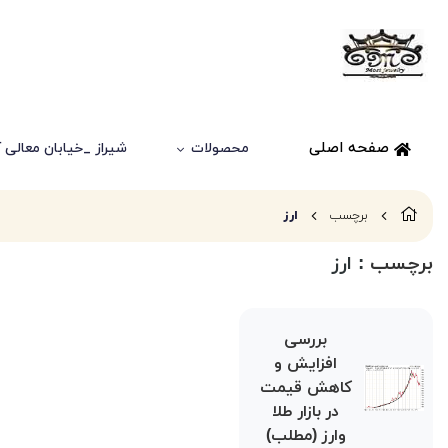
صفحه اصلی
محصولات
شیراز _خیابان معالی آباد
برچسب
ارز
برچسب
: ارز
بررسی
افزایش و
کاهش قیمت
در بازار طلا
وارز (مطلب)