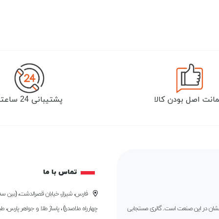
انت اصل بودن کالا
پشتیبانی 24 ساعته
تماس با ما
فارس، شیراز، خیابان قصرالدشت، (بین سه 
درخشان در این صنعت است. گالری مستجابی
چهارراه ملاصدرا) ، پاساژ طلا و جواهر پارس، ط