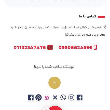
تماس با ما
فارس، شیراز، خیابان قصرالدشت، (بین سه راه باغشاه و چهارراه ملاصدرا) ، پاساژ طلا و
جواهر پارس، طبقه زیرزمین، پلاک b6
07132347476
09906624596
فروشگاه ساخته شده با شاپفا