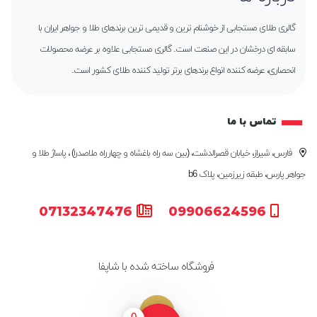
گالری طلای مستجابی از خوشنام ترین و قدیمی ترین برندهای طلا و جواهر ایران با
سابقه ای درخشان در این صنعت است. گالری مستجابی علاوه بر عرضه محصولات
انحصاری، عرضه کننده انواع برندهای برتر تولید کننده طلای کشور است.
تماس با ما
فارس، شیراز، خیابان قصرالدشت، (بین سه راه باغشاه و چهارراه ملاصدرا) ، پاساژ طلا و
جواهر پارس، طبقه زیرزمین، پلاک b6
07132347476
09906624596
فروشگاه ساخته شده با شاپفا