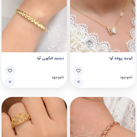
گردنبند پروانه آوا
دستبند النگویی آوا
ناموجود
ناموجود