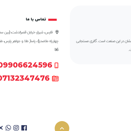
تماس با ما
فارس، شیراز، خیابان قصرالدشت، (بین سه 
درخشان در این صنعت است. گالری مستجابی
چهارراه ملاصدرا) ، پاساژ طلا و جواهر پارس، ط
.
b6
09906624596
07132347476