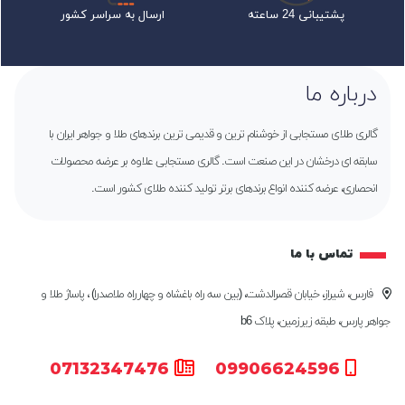
پشتیبانی 24 ساعته
ارسال به سراسر کشور
درباره ما
گالری طلای مستجابی از خوشنام ترین و قدیمی ترین برندهای طلا و جواهر ایران با
سابقه ای درخشان در این صنعت است. گالری مستجابی علاوه بر عرضه محصولات
انحصاری، عرضه کننده انواع برندهای برتر تولید کننده طلای کشور است.
تماس با ما
فارس، شیراز، خیابان قصرالدشت، (بین سه راه باغشاه و چهارراه ملاصدرا) ، پاساژ طلا و
جواهر پارس، طبقه زیرزمین، پلاک b6
07132347476
09906624596