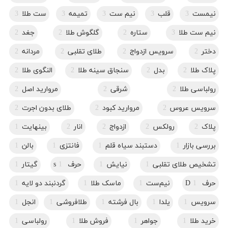
نیمست
3
قلب
3
نیم ست
3
تمیمه
3
ست طلا
3
نیم ست طلا
3
ستاره
2
گلگوش طلا
2
جغد
2
دختر
2
سرویس ازدواج
2
طلای تقلبی
2
مردانه
2
پلاک طلا
2
بدل
2
سنجاق سینه طلا
2
النگوی طلا
2
رولباسی طلا
2
شرقی
2
مروارید اصل
2
سرویس عروس
2
مروارید کبود
2
طلای بدون اجرت
2
پلاک
2
رولکس
2
ازدواج
2
انار
2
بینهایت
1
بررسی بازار
1
دستبند سیاه قلم
1
فانتزی
1
بالن
1
تشخیص طلای تقلبی
1
نیایش
1
حرف s
1
گیتار
1
حرف D
1
نیم‌ست
1
ماسک طلا
1
گردنبند دو لایه
1
سرویس
1
یلدا
1
بال فرشته
1
طلافروشی
1
انجل
1
خرید طلا
1
جواهر
1
فروش طلا
1
رولباسی
1