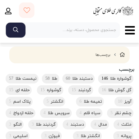
برچسب‌ها
برچسب
گوشواره طلا
146
دستبند طلا
60
طلا
58
نیمست طلا
57
گل گوش طلا
16
گردنبند
15
گوشواره
15
حلقه ای
15
آویز
10
تمیمه طلا
6
انگشتر
5
پلاک اسم
5
چشم نظر
5
سیاه قلم
4
سرویس طلا
4
حلقه ازدواج
4
مثلث
4
مدال
4
دستبند
4
گردنبند طلا
3
النگو
3
پروانه
3
انگشتر طلا
3
فیوژن
3
اسلیمی
3