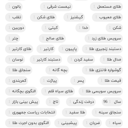
طلای مستعمل
1
نیمست شرقی
1
بالون
1
طلای معیوب
1
گیشنیز
1
طلای شکن
1
تقلب
1
شکن
1
خدا
1
کیتی
1
دوربین
1
سرویس طلای زرد
1
طلای صالح
1
چتر
1
دستبند زنجیری طلا
1
پاپیون
1
کارتیر
1
طلای کارتیر
1
مدال طلا
1
سفید کردن
1
دستبند کارتیر
1
نوسان
1
گوشواره فانتزی طلا
1
بچه گانه
1
سنجاق طلا
1
قیمت طلا
1
پسر
1
پیاژت
1
کمربندی
1
سرویس سویسی طلا
1
طلای سیاه قلم
1
النگوی بچگانه
1
سال 96
1
درخت زندگی
1
تاج
1
پیش بینی بازار
1
سنجاق سینه
1
طلا سفید
1
انتخابات ریاست جمهوری
1
سیاه
1
ضربان
1
پیشبینی
1
النگوی بدون اجرت طلا
1