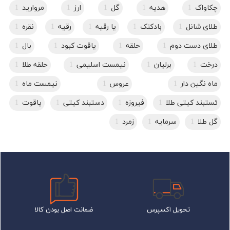
چکاواک
1
هدیه
1
گل
1
ارز
1
مروارید
1
طلای شانل
1
بادکنک
1
یا رقیه
1
رقیه
1
نقره
1
طلای دست دوم
1
حلقه
1
یاقوت کبود
1
بال
1
درخت
1
برلیان
1
نیمست اسلیمی
1
حلقه طلا
1
ماه نگین دار
1
عروس
1
نیمست ماه
1
ئستبند کیتی طلا
1
فیروزه
1
دستبند کیتی
1
یاقوت
1
گل طلا
1
سرمایه
1
زمرد
1
تحویل اکسپرس
ضمانت اصل بودن کالا