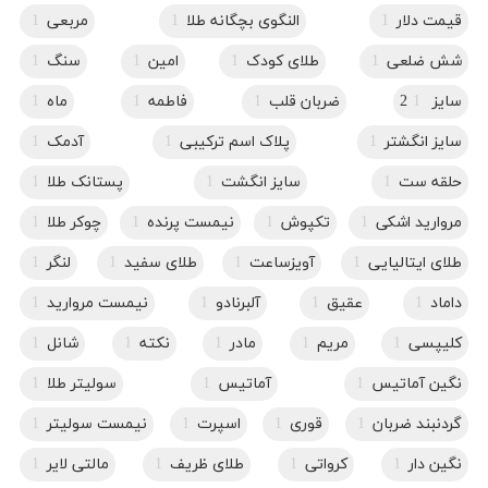
قیمت دلار
1
النگوی بچگانه طلا
1
مربعی
1
شش ضلعی
1
طلای کودک
1
امین
1
سنگ
1
سایز 2
1
ضربان قلب
1
فاطمه
1
ماه
1
سایز انگشتر
1
پلاک اسم ترکیبی
1
آدمک
1
حلقه ست
1
سایز انگشت
1
پستانک طلا
1
مروارید اشکی
1
تکپوش
1
نیمست پرنده
1
چوکر طلا
1
طلای ایتالیایی
1
آویزساعت
1
طلای سفید
1
لنگر
1
داماد
1
عقیق
1
آلبرنادو
1
نیمست مروارید
1
کلیپسی
1
مریم
1
مادر
1
نکته
1
شانل
1
نگین آماتیس
1
آماتیس
1
سولیتر طلا
1
گردنبند ضربان
1
قوری
1
اسپرت
1
نیمست سولیتر
1
نگین دار
1
کرواتی
1
طلای ظریف
1
مالتی لایر
1