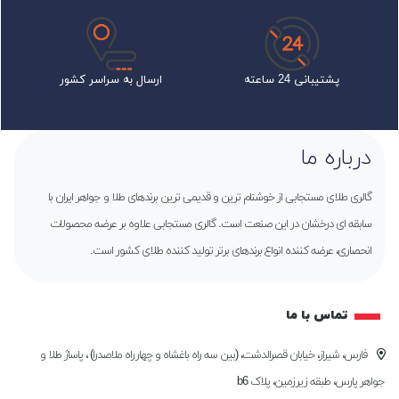
پشتیبانی 24 ساعته
ارسال به سراسر کشور
درباره ما
گالری طلای مستجابی از خوشنام ترین و قدیمی ترین برندهای طلا و جواهر ایران با
سابقه ای درخشان در این صنعت است. گالری مستجابی علاوه بر عرضه محصولات
انحصاری، عرضه کننده انواع برندهای برتر تولید کننده طلای کشور است.
تماس با ما
فارس، شیراز، خیابان قصرالدشت، (بین سه راه باغشاه و چهارراه ملاصدرا) ، پاساژ طلا و
جواهر پارس، طبقه زیرزمین، پلاک b6