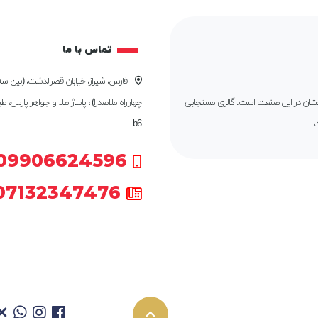
تماس با ما
فارس، شیراز، خیابان قصرالدشت، (بین سه 
درخشان در این صنعت است. گالری مستجابی
چهارراه ملاصدرا) ، پاساژ طلا و جواهر پارس، ط
.
b6
09906624596
07132347476